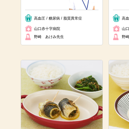
高血圧 / 糖尿病 / 脂質異常症
高血
山口赤十字病院
山
野崎 あけみ先生
野