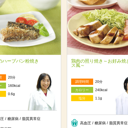
のハーブパン粉焼き
鶏肉の照り焼き～お好み焼
ス風～
間
20分
調理時間
20分
ー
160kcal
カロリー
240kcal
0.6g
塩分
1.1g
圧 / 糖尿病 / 脂質異常症
高血圧 / 糖尿病 / 脂質異常症