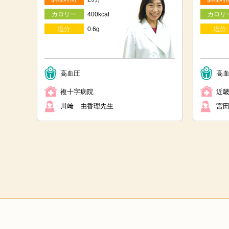
カロリー
400kcal
カロリ
塩分
0.6g
塩分
高血圧
高血
複十字病院
近
川﨑 由香理先生
宮