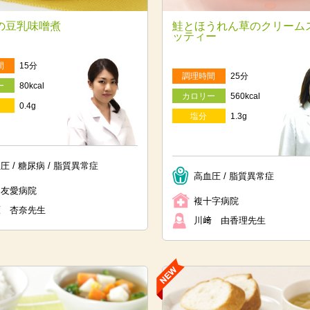
の豆乳味噌煮
鮭とほうれん草のクリーム
ッティー
間
15分
調理時間
25分
ー
80kcal
カロリー
560kcal
0.4g
塩分
1.3g
圧 / 糖尿病 / 脂質異常症
高血圧 / 脂質異常症
岡友愛病院
複十字病院
原 杏奈先生
川﨑 由香理先生