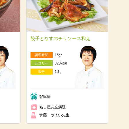
餃子となすのチリソース和え
調理時間
15分
カロリー
320kcal
塩分
1.7g
腎臓病
名古屋共立病院
伊藤 やよい先生