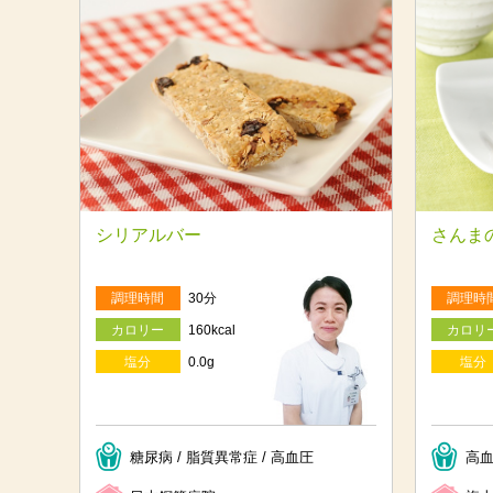
シリアルバー
さんま
調理時間
30分
調理時
カロリー
160kcal
カロリ
塩分
0.0g
塩分
糖尿病 / 脂質異常症 / 高血圧
高血