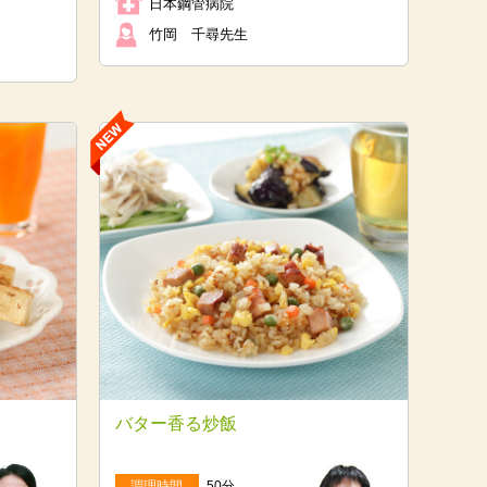
日本鋼管病院
竹岡 千尋先生
バター香る炒飯
調理時間
50分