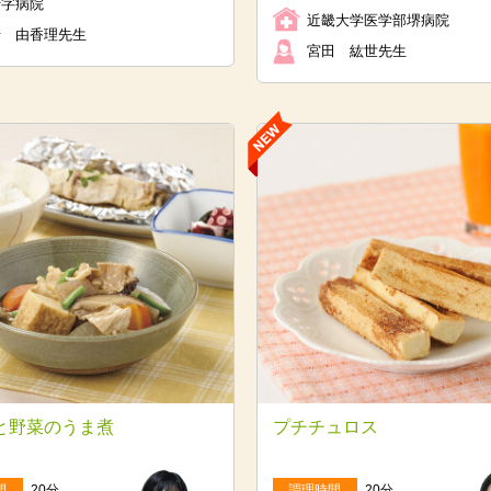
十字病院
近畿大学医学部堺病院
﨑 由香理先生
宮田 紘世先生
と野菜のうま煮
プチチュロス
間
20分
調理時間
20分