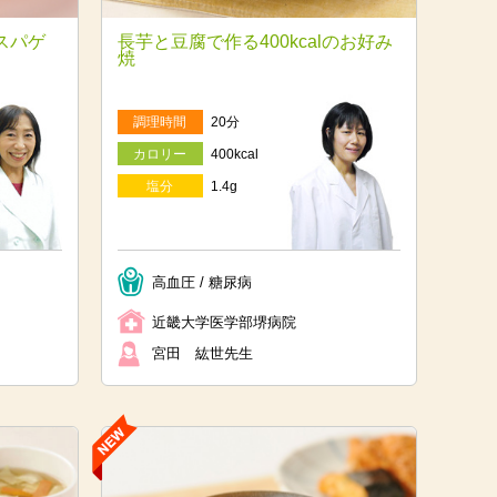
スパゲ
長芋と豆腐で作る400kcalのお好み
焼
調理時間
20分
カロリー
400kcal
塩分
1.4g
高血圧 / 糖尿病
近畿大学医学部堺病院
宮田 紘世先生