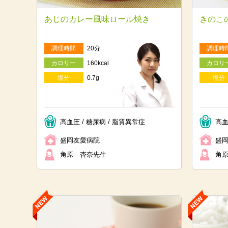
あじのカレー風味ロール焼き
きのこ
調理時間
20分
調理時
カロリー
160kcal
カロリ
塩分
0.7g
塩分
高血圧 / 糖尿病 / 脂質異常症
高血
盛岡友愛病院
盛
角原 杏奈先生
角