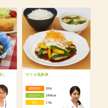
浸し
サラダ風酢豚
調理時間
20分
カロリー
240kcal
塩分
1.4g