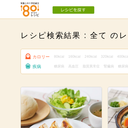
レシピ検索結果 : 全て の
カロリー
80kcal
160kcal
240kcal
320kcal
400kca
疾病
糖尿病
高血圧
脂質異常症
腎臓病
糖尿