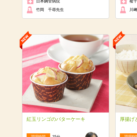
日本鋼管病院
複
竹岡 千尋先生
川
紅玉リンゴのバターケーキ
厚揚げ
調理時間
25分
調理時