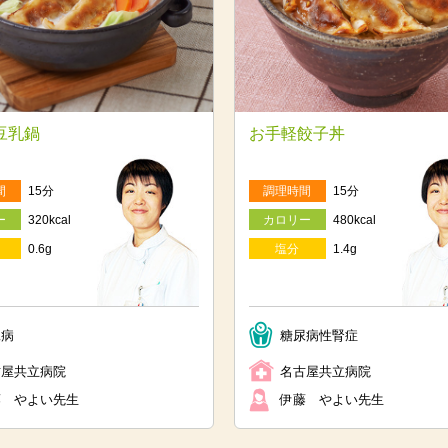
豆乳鍋
お手軽餃子丼
間
15分
調理時間
15分
ー
320kcal
カロリー
480kcal
0.6g
塩分
1.4g
臓病
糖尿病性腎症
古屋共立病院
名古屋共立病院
藤 やよい先生
伊藤 やよい先生