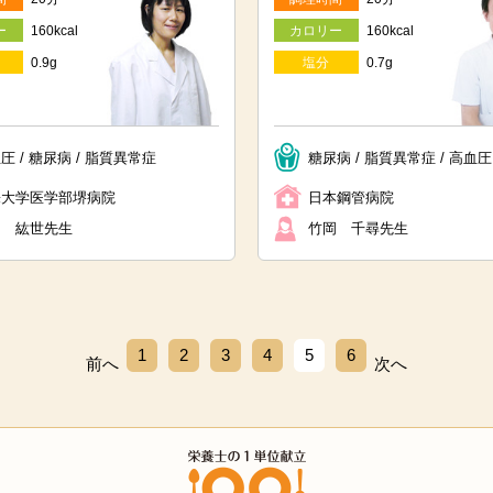
ー
160kcal
カロリー
160kcal
0.9g
塩分
0.7g
圧 / 糖尿病 / 脂質異常症
糖尿病 / 脂質異常症 / 高血圧
畿大学医学部堺病院
日本鋼管病院
田 紘世先生
竹岡 千尋先生
1
2
3
4
5
6
前へ
次へ