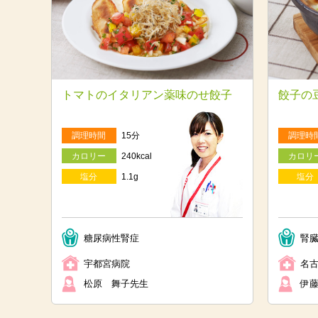
トマトのイタリアン薬味のせ餃子
餃子の
調理時間
15分
調理時
カロリー
240kcal
カロリ
塩分
1.1g
塩分
糖尿病性腎症
腎
宇都宮病院
名
松原 舞子先生
伊