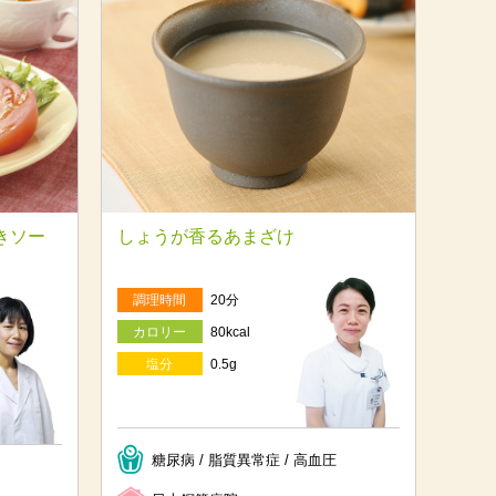
きソー
しょうが香るあまざけ
調理時間
20分
カロリー
80kcal
塩分
0.5g
糖尿病 / 脂質異常症 / 高血圧