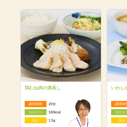
鶏むね肉の酒蒸し
いわし
調理時間
20分
調理時
カロリー
160kcal
カロリ
塩分
1.5g
塩分