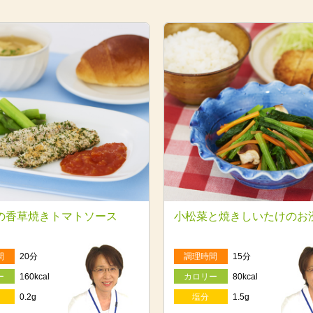
の香草焼きトマトソース
小松菜と焼きしいたけのお
間
20分
調理時間
15分
ー
160kcal
カロリー
80kcal
0.2g
塩分
1.5g