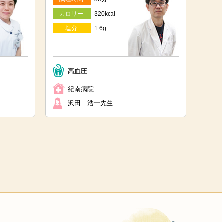
カロリー
320kcal
塩分
1.6g
高血圧
紀南病院
沢田 浩一先生