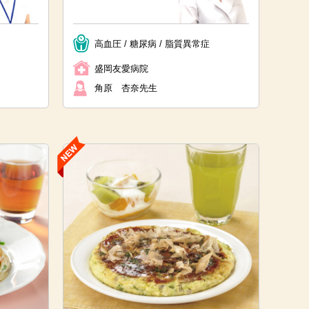
高血圧 / 糖尿病 / 脂質異常症
盛岡友愛病院
角原 杏奈先生