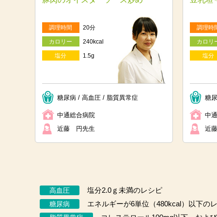
調理時間
20分
調理時
カロリー
240kcal
カロリ
塩分
1.5g
塩分
糖尿病 / 高血圧 / 脂質異常症
糖尿
中通総合病院
中
近藤 円先生
近
高血圧
塩分2.0ｇ未満のレシピ
糖尿病
エネルギーが6単位（480kcal）以下の