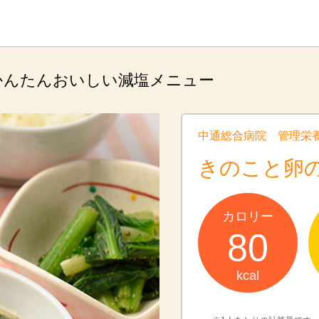
かんたんおいしい減塩メニュー
中通総合病院 管理栄
きのこと卵
カロリー
80
kcal