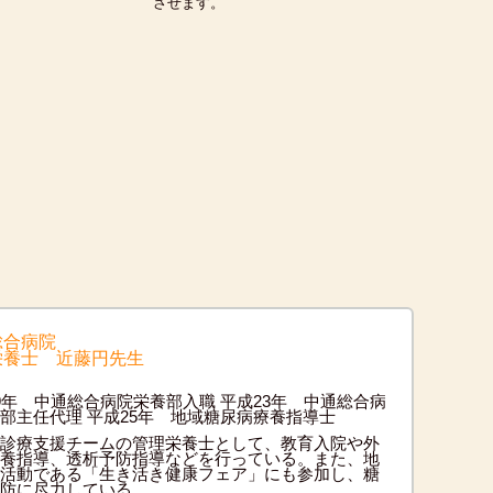
させます。
総合病院
栄養士 近藤円先生
9年 中通総合病院栄養部入職 平成23年 中通総合病
部主任代理 平成25年 地域糖尿病療養指導士
診療支援チームの管理栄養士として、教育入院や外
養指導、透析予防指導などを行っている。また、地
活動である「生き活き健康フェア」にも参加し、糖
防に尽力している。