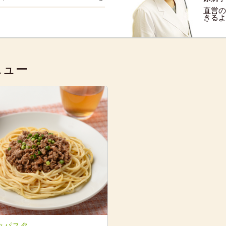
直営の
きるよ
ニュー
々パスタ