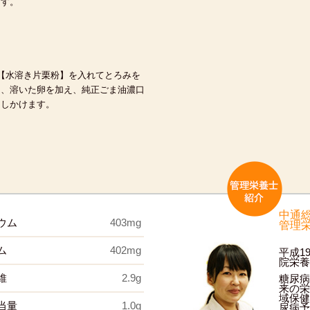
ます。
に【水溶き片栗粉】を入れてとろみを
け、溶いた卵を加え、純正ごま油濃口
回しかけます。
中通
ウム
403mg
管理
ム
402mg
平成1
院栄養
維
2.9g
糖尿病
来の栄
域保健
当量
1.0g
尿病予