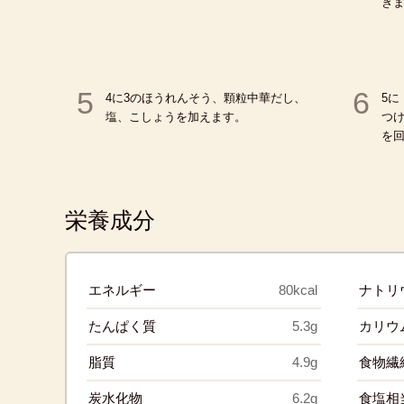
き
5
6
4に3のほうれんそう、顆粒中華だし、
5
塩、こしょうを加えます。
つ
を
栄養成分
エネルギー
80kcal
ナトリ
たんぱく質
5.3g
カリウ
脂質
4.9g
食物繊
炭水化物
6.2g
食塩相