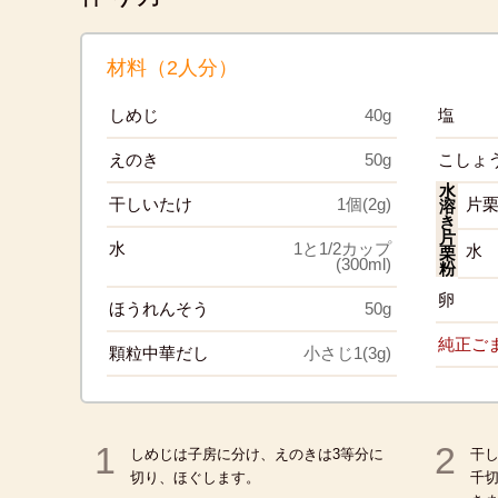
材料（2人分）
しめじ
40g
塩
えのき
50g
こしょ
水
干しいたけ
1個(2g)
片
溶
き
片
水
1と1/2カップ
水
栗
(300ml)
粉
卵
ほうれんそう
50g
純正ご
顆粒中華だし
小さじ1(3g)
1
2
しめじは子房に分け、えのきは3等分に
干し
切り、ほぐします。
千