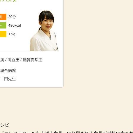
間
20分
ー
480kcal
1.9g
病 / 高血圧 / 脂質異常症
通総合病院
藤 円先生
レシピ