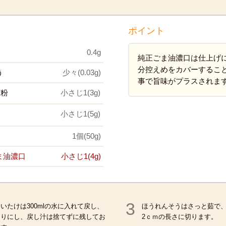
ポイント
0.4g
純正ごま油濃口は仕上げ
分控えめをカバーするこ
う
少々(0.03g)
事で旨味がプラスされま
栗粉
小さじ1(3g)
小さじ1(5g)
1個(50g)
ま油濃口
小さじ1(4g)
3
いたけは300mlの水に入れて戻し、
ほうれんそうはさっと茹で
切りにし、戻し汁は捨てずに残してお
2ｃｍの長さに切ります。