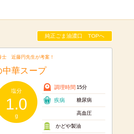
純正ごま油濃口 TOPへ
養士 近藤円先生が考案！
の中華スープ
調理時間
15分
塩分
1.0
疾病
糖尿病
高血圧
g
かどや製油