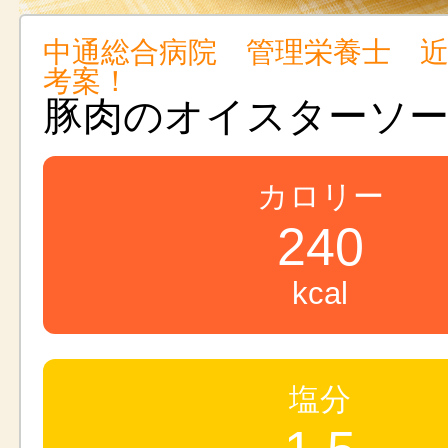
中通総合病院 管理栄養士 
考案！
豚肉のオイスターソ
カロリー
240
kcal
塩分