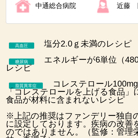
中通総合病院
近藤 
塩分2.0ｇ未満のレシピ
高血圧
エネルギーが6単位（480k
糖尿病
レシピ
コレステロール100m
脂質異常症
「コレステロールを上げる食品」
食品が材料に含まれないレシピ
※上記の推奨はファンデリー独自
に設定しております。疾病の改善
のではありません。（監修：管理