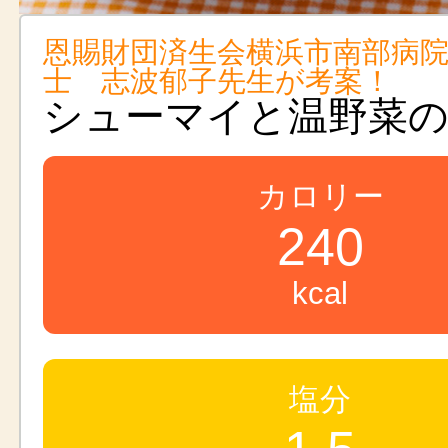
恩賜財団済生会横浜市南部病
士 志波郁子先生が考案！
シューマイと温野菜
カロリー
240
kcal
塩分