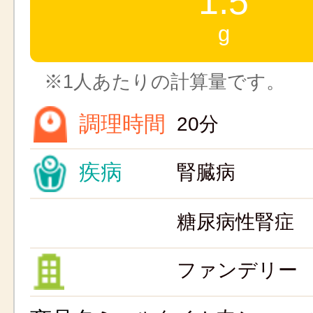
1.5
g
※1人あたりの計算量です。
調理時間
20分
疾病
腎臓病
糖尿病性腎症
ファンデリー