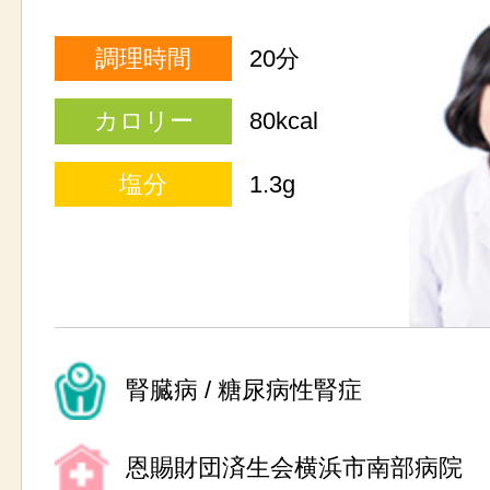
調理時間
20分
カロリー
80kcal
塩分
1.3g
腎臓病 / 糖尿病性腎症
恩賜財団済生会横浜市南部病院