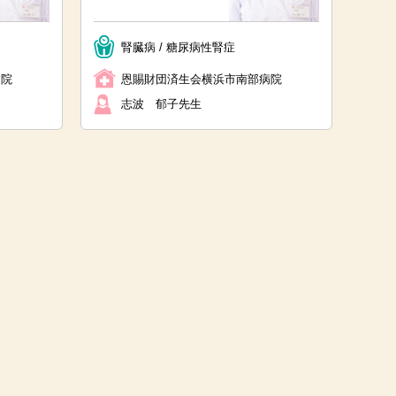
腎臓病 / 糖尿病性腎症
病院
恩賜財団済生会横浜市南部病院
志波 郁子先生