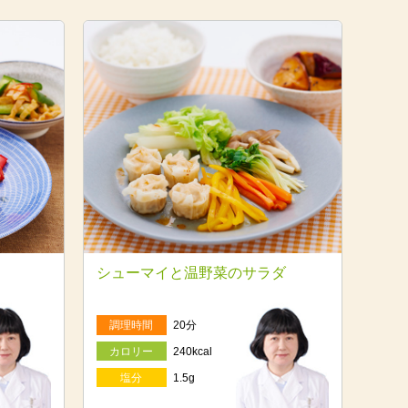
シューマイと温野菜のサラダ
調理時間
20分
カロリー
240kcal
塩分
1.5g