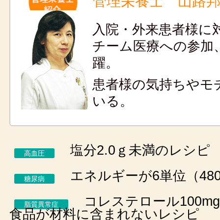
管理栄養士 山路
入院・外来患者様に
チーム医療への参加
躍。
患者様の気持ちやモ
いる。
塩分2.0ｇ未満のレシピ
高血圧
エネルギーが6単位（480
糖尿病
コレステロール100m
脂質異常症
食品が材料に含まれないレシピ