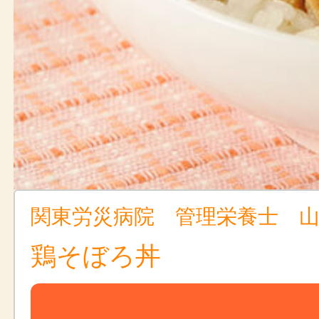
関東労災病院 管理栄養士 
鶏そぼろ丼