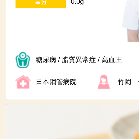
塩分
0.0g
糖尿病 / 脂質異常症 / 高血圧
日本鋼管病院
竹岡 