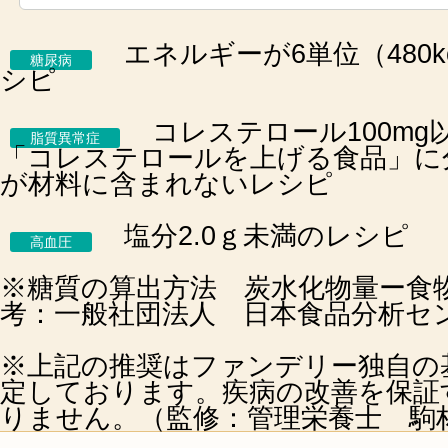
エネルギーが6単位（480k
糖尿病
シピ
コレステロール100mg
脂質異常症
「コレステロールを上げる食品」に
が材料に含まれないレシピ
塩分2.0ｇ未満のレシピ
高血圧
※糖質の算出方法 炭水化物量ー食
考：一般社団法人 日本食品分析セ
※上記の推奨はファンデリー独自の
定しております。疾病の改善を保証
りません。（監修：管理栄養士 駒