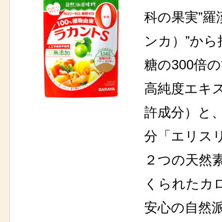
科の果実”羅
ンカ）”から
糖の300倍
高純度エキ
許成分）と
分「エリス
２つの天然
くられたカ
安心の自然